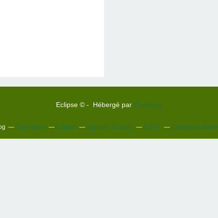
Eclipse © - Hébergé par
Overblog
og
Top articles
Contact
Signaler un abus
C.G.U.
Cookies et donné